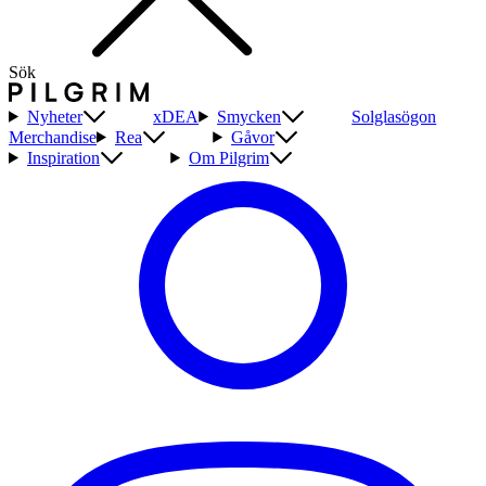
Sök
Nyheter
xDEA
Smycken
Solglasögon
Merchandise
Rea
Gåvor
Inspiration
Om Pilgrim