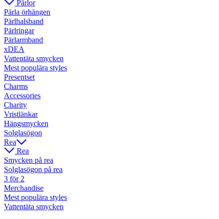
Pärlor
Pärla örhängen
Pärlhalsband
Pärlringar
Pärlarmband
xDEA
Vattentäta smycken
Mest populära styles
Presentset
Charms
Accessories
Charity
Vristlänkar
Hängsmycken
Solglasögon
Rea
Rea
Smycken på rea
Solglasögon på rea
3 för 2
Merchandise
Mest populära styles
Vattentäta smycken