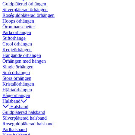
Guldpläterad örhängen
Silverpläterad örhängen
Roséguldpläterad örhängen
Hoops örhängen
Öronmanschetter
Pärla örhängen
Stiftörhänge
Creol örhängen
Kedjeörhängen
Hängande örhängen
Örhängen med hängen
Single örhängen
Små örhängen
Stora örhängen
Kristallörhängen
Hjärtaörhängen
Bågeörhängen
Halsband
Halsband
Guldpläterad halsband
Silverpläterad halsband
Roséguldpläterad halsband
Pärlhalsband