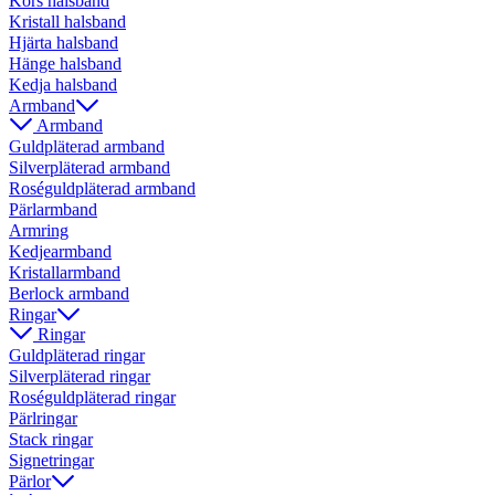
Kors halsband
Kristall halsband
Hjärta halsband
Hänge halsband
Kedja halsband
Armband
Armband
Guldpläterad armband
Silverpläterad armband
Roséguldpläterad armband
Pärlarmband
Armring
Kedjearmband
Kristallarmband
Berlock armband
Ringar
Ringar
Guldpläterad ringar
Silverpläterad ringar
Roséguldpläterad ringar
Pärlringar
Stack ringar
Signetringar
Pärlor