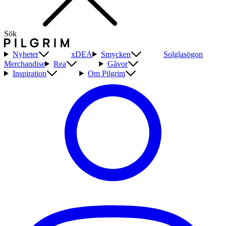
Sök
Nyheter
xDEA
Smycken
Solglasögon
Merchandise
Rea
Gåvor
Inspiration
Om Pilgrim