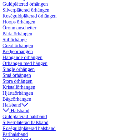
Guldpläterad örhängen
Silverpläterad örhängen
Roséguldpläterad örhängen
Hoops örhängen
Öronmanschetter
Pärla örhängen
Stiftörhänge
Creol örhängen
Kedjeörhängen
Hängande örhängen
Örhängen med hängen
Single örhängen
Små örhängen
Stora örhängen
Kristallörhängen
Hjärtaörhängen
Bågeörhängen
Halsband
Halsband
Guldpläterad halsband
Silverpläterad halsband
Roséguldpläterad halsband
Pärlhalsband