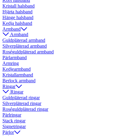
Kors halsband
Kristall halsband
Hjärta halsband
Hänge halsband
Kedja halsband
Armband
Armband
Guldpläterad armband
Silverpläterad armband
Roséguldpläterad armband
Pärlarmband
Armring
Kedjearmband
Kristallarmband
Berlock armband
Ringar
Ringar
Guldpläterad ringar
Silverpläterad ringar
Roséguldpläterad ringar
Pärlringar
Stack ringar
Signetringar
Pärlor