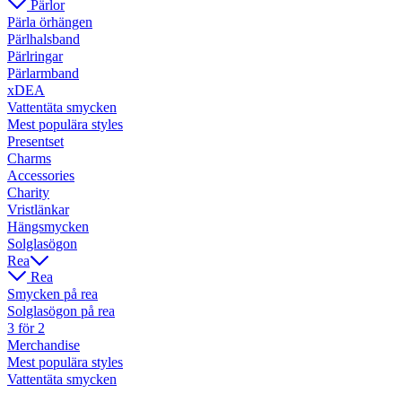
Pärlor
Pärla örhängen
Pärlhalsband
Pärlringar
Pärlarmband
xDEA
Vattentäta smycken
Mest populära styles
Presentset
Charms
Accessories
Charity
Vristlänkar
Hängsmycken
Solglasögon
Rea
Rea
Smycken på rea
Solglasögon på rea
3 för 2
Merchandise
Mest populära styles
Vattentäta smycken