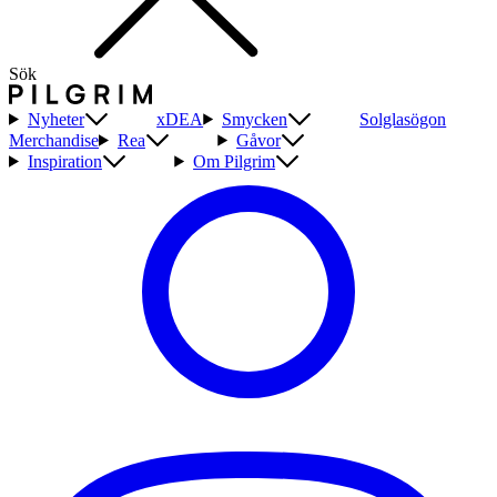
Sök
Nyheter
xDEA
Smycken
Solglasögon
Merchandise
Rea
Gåvor
Inspiration
Om Pilgrim