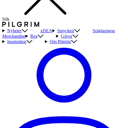
Sök
Nyheter
xDEA
Smycken
Solglasögon
Merchandise
Rea
Gåvor
Inspiration
Om Pilgrim