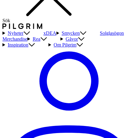
Sök
Nyheter
xDEA
Smycken
Solglasögon
Merchandise
Rea
Gåvor
Inspiration
Om Pilgrim