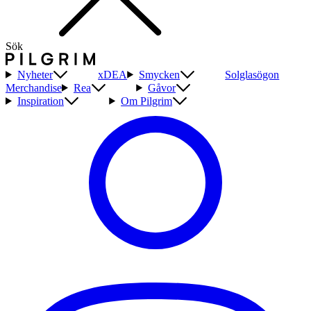
Sök
Nyheter
xDEA
Smycken
Solglasögon
Merchandise
Rea
Gåvor
Inspiration
Om Pilgrim