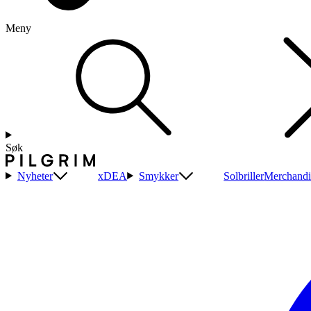
Meny
Søk
Nyheter
xDEA
Smykker
Solbriller
Merchandi