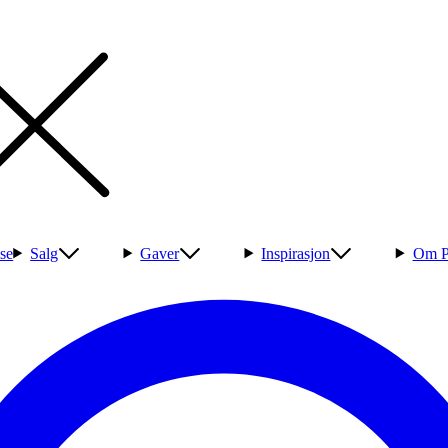
se
Salg
Gaver
Inspirasjon
Om P