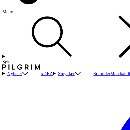
Meny
Søk
Nyheter
xDEA
Smykker
Solbriller
Merchandi