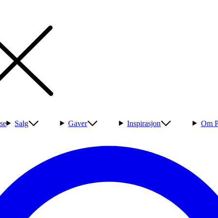
se
Salg
Gaver
Inspirasjon
Om P