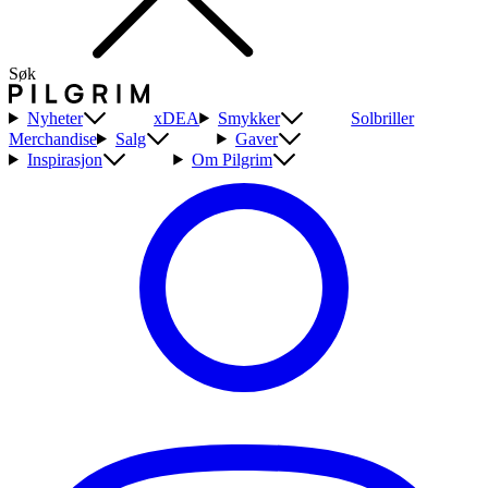
Søk
Nyheter
xDEA
Smykker
Solbriller
Merchandise
Salg
Gaver
Inspirasjon
Om Pilgrim