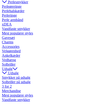
Perlesmykker
Perleøreringe
Perlehalskæder
Perleringe
Perle armbånd
xDEA
Vandfaste smykker
Mest populære styles
Gavesæt
Charms
Accessories
Velgørenhed
Ankelkæder
Vedhæng
Solbriller
Udsalg
Udsalg
Smykker på udsalg
Solbriller på udsalg
3 for 2
Merchandise
Mest populære styles
Vandfaste smykker