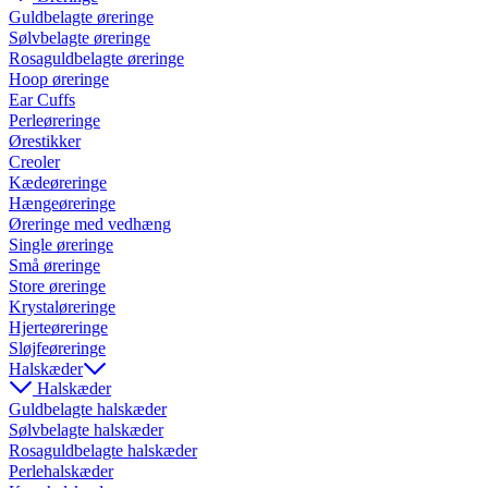
Guldbelagte øreringe
Sølvbelagte øreringe
Rosaguldbelagte øreringe
Hoop øreringe
Ear Cuffs
Perleøreringe
Ørestikker
Creoler
Kædeøreringe
Hængeøreringe
Øreringe med vedhæng
Single øreringe
Små øreringe
Store øreringe
Krystaløreringe
Hjerteøreringe
Sløjfeøreringe
Halskæder
Halskæder
Guldbelagte halskæder
Sølvbelagte halskæder
Rosaguldbelagte halskæder
Perlehalskæder