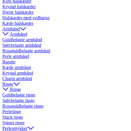
Kors halskæder
Krystal halskæder
Hjerte halskæder
Halskæder med vedhæng
Kæde halskæder
Armbånd
Armbånd
Guldbelagte armbånd
Sølvbelagte armbånd
Rosaguldbelagte armbånd
Perle armbånd
Bangle
Kæde armbånd
Krystal armbånd
Charm armbånd
Ringe
Ringe
Guldbelagte ringe
Sølvbelagte ringe
Rosaguldbelagte ringe
Perleringe
Stack ringe
Signet ringe
Perlesmykker