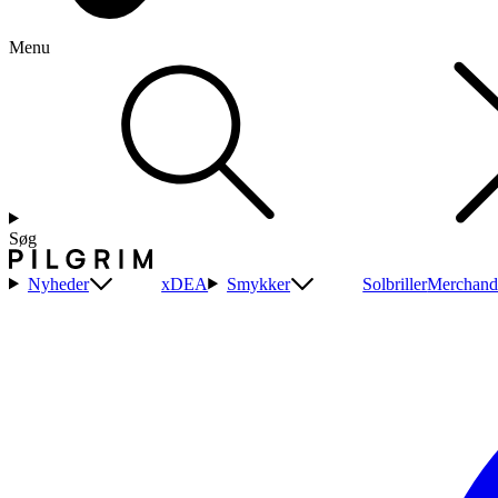
Menu
Søg
Nyheder
xDEA
Smykker
Solbriller
Merchand